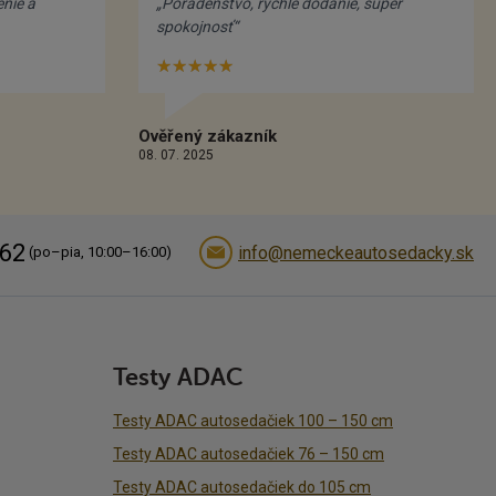
enie a
„Poradenstvo, rýchle dodanie, super
spokojnosť“
★★★★★
Hvězdiček:
5/5
Ověřený zákazník
08. 07. 2025
62
info@nemeckeautosedacky.sk
(po–pia, 10:00–16:00)
Testy ADAC
Testy ADAC autosedačiek 100 – 150 cm
Testy ADAC autosedačiek 76 – 150 cm
Testy ADAC autosedačiek do 105 cm