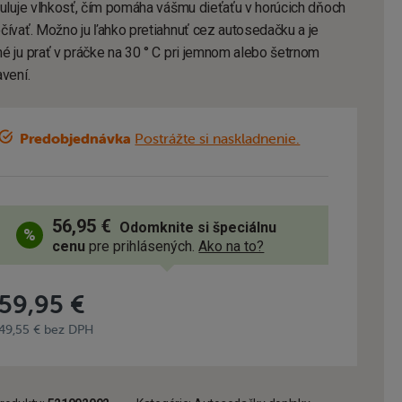
guluje vlhkosť, čím pomáha vášmu dieťaťu v horúcich dňoch
čívať. Možno ju ľahko pretiahnuť cez autosedačku a je
é ju prať v práčke na 30 ° C pri jemnom alebo šetrnom
vení.
Predobjednávka
Postrážte si naskladnenie.
56,95 €
Odomknite si špeciálnu
cenu
pre prihlásených.
Ako na to?
59,95 €
49,55 € bez DPH