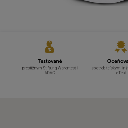
Testované
Oceňov
prestížnym Stiftung Warentest i
spotrebiteľskými inš
ADAC
dTest