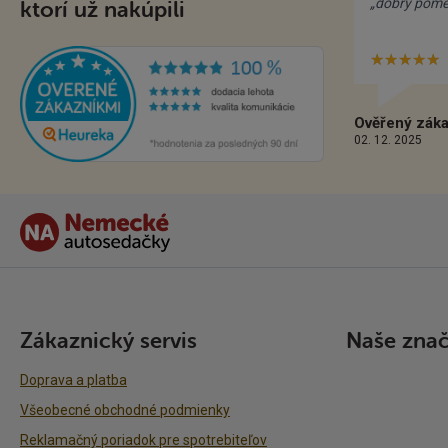
„dobrý pomer
ktorí už nakúpili
★★★★★
H
4
Ověřený záka
02. 12. 2025
Zákaznický servis
Naše zna
Doprava a platba
Všeobecné obchodné podmienky
Reklamačný poriadok pre spotrebiteľov