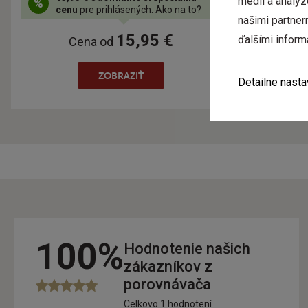
médií a analý
cenu
pre prihlásených.
Ako na to?
cenu
p
našimi partner
15,95 €
ďalšími inform
Cena od
Ce
ZOBRAZIŤ
Detailne nasta
100%
Hodnotenie našich
zákazníkov z
porovnávača
Celkovo 1 hodnotení