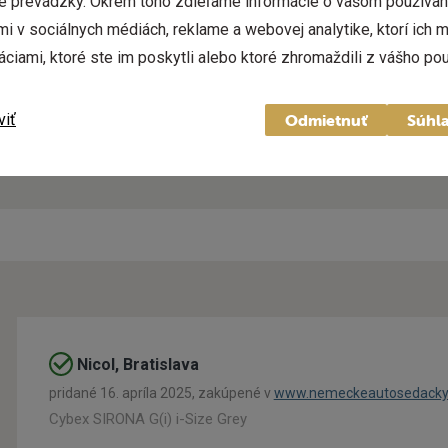
ze prevádzky. Okrem toho zdieľame informácie o vašom používan
re prihlásených.
Ako na to?
mi v sociálnych médiách, reklame a webovej analytike, ktorí ich
14,95 €
áciami, ktoré ste im poskytli alebo ktoré zhromaždili z vášho pou
na od
ZOBRAZIŤ
viť
Odmietnuť
Súhla
Nicol, Bratislava
pridané 16. apríla 2025, zakúpené v
www.nemeckeautosedacky
Cybex SIRONA G(i) i-Size Grey