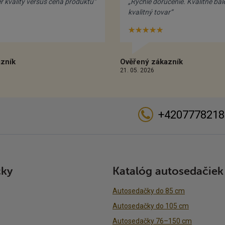
 kvality versus cena produktu“
„Rýchle doručenie. Kvalitné bal
kvalitný tovar“
vězdiček:
★★★★★
Hvězdiček:
.5/5
5/5
zník
Ověřený zákazník
21. 05. 2026
+4207778218
čky
Katalóg autosedačiek
Autosedačky do 85 cm
Autosedačky do 105 cm
Autosedačky 76–150 cm