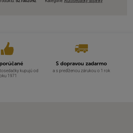
roduktu:
521002092
Kategórie:
Autosedačky doplnky
porúčané
S dopravou zadarmo
utosedačky kupujú od
a s predĺženou zárukou o 1 rok
oku 1971