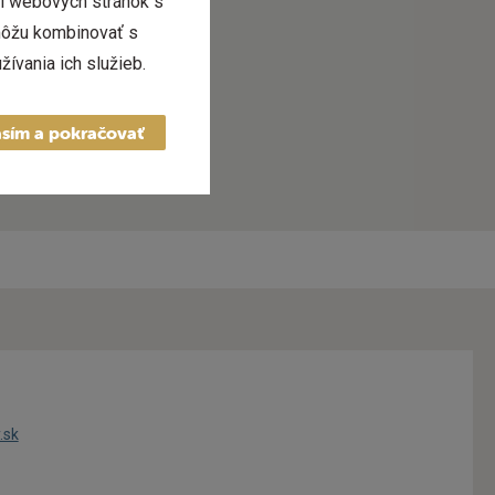
í webových stránok s
 môžu kombinovať s
žívania ich služieb.
sím a pokračovať
.sk