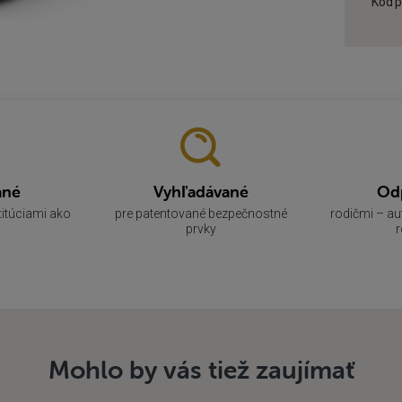
Kód p
ané
Vyhľadávané
Od
titúciami ako
pre patentované bezpečnostné
rodičmi – a
prvky
r
Mohlo by vás tiež zaujímať