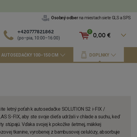
Osobný odber
na miestach siete GLS a SPS
+420777821862
0
0,00 €
Košík
(po–pia, 10:00–16:00)
AUTOSEDAČKY 100–150 CM
DOPLNKY
ite letný poťah k autosedačke SOLUTION S2 i-FIX /
AS S-FIX, aby ste svoje dieťa udržali v chlade a suchu, keď
ty stúpajú. Vďaka svojej k pokožke šetrnej, mäkkej
ózovej tkanine, vyrobenej z bambusovej celulózy, absorbuje