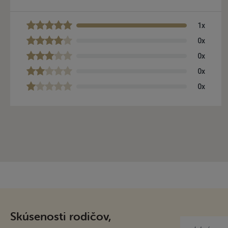
1x
0x
0x
0x
0x
Skúsenosti rodičov,