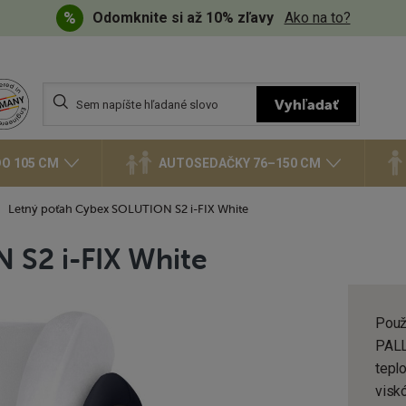
Odomknite si až 10% zľavy
Ako na to?
Vyhľadávanie
Vyhľadať
O 105 CM
AUTOSEDAČKY 76–150 CM
Letný poťah Cybex SOLUTION S2 i-FIX White
 S2 i-FIX White
Použ
PALL
teplo
visk