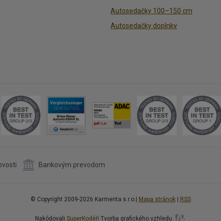
Autosedačky 100–150 cm
Autosedačky doplnky
ovosti
Bankovým prevodom
© Copyright 2009-2026 Karmenta s.r.o.|
Mapa stránok
|
RSS
Nakódovali
SuperKodéři
Tvorba grafického vzhledu