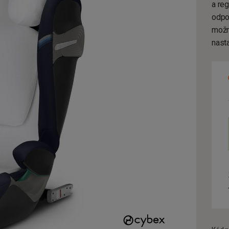
a re
odpo
možn
nasta