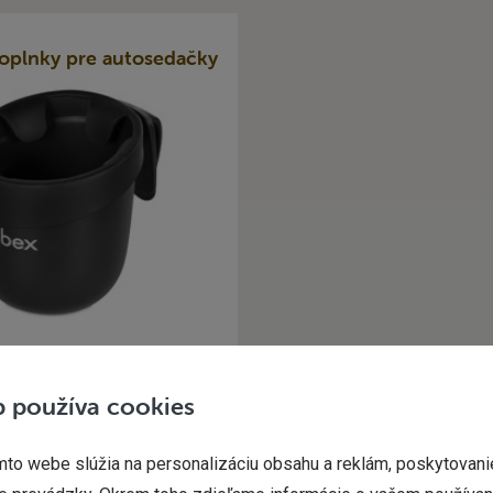
oplnky pre autosedačky
 používa cookies
to webe slúžia na personalizáciu obsahu a reklám, poskytovanie
 €
Odomknite si špeciálnu