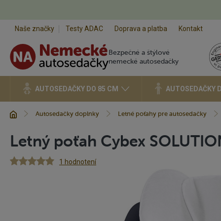
Naše značky
Testy ADAC
Doprava a platba
Kontakt
Bezpečné a štýlové
nemecké autosedačky
AUTOSEDAČKY DO 85 CM
AUTOSEDAČKY D
Úvod
Nachádzate
Autosedačky doplnky
Letné poťahy pre autosedačky
sa
v:
Letný poťah Cybex SOLUTION
1 hodnotení