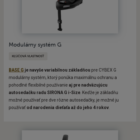
Modulárny systém G
KĽÚČOVÁ VLASTNOSŤ
BASE G
je navyše variabilnou základňou
pre CYBEX G
modulárny systém, ktorý ponúka maximálnu ochranu a
pohodlné flexibilné používanie
aj pre nadväzujúcu
autosedačku radu SIRONA G i-Size
. Keďže je základňu
možné používať pre dve rôzne autosedačky, je možné ju
používať
od narodenia dieťaťa až do jeho 4 rokov
.