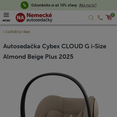
Odomknite si až 10% zľavy
Ako na to?
0
Košík
MENU
CLOUD G i-Size
Autosedačka Cybex CLOUD G i-Size
Almond Beige Plus 2025