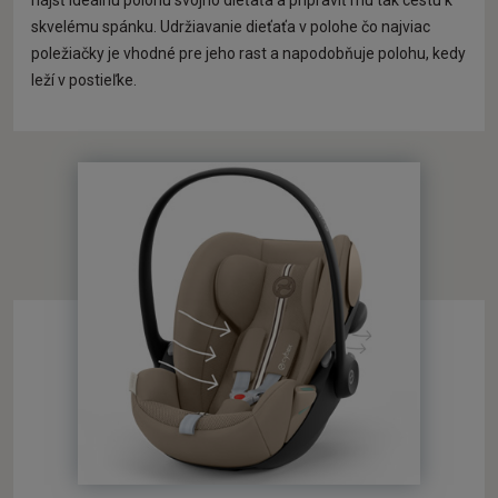
nájsť ideálnu polohu svojho dieťaťa a pripraviť mu tak cestu k
skvelému spánku. Udržiavanie dieťaťa v polohe čo najviac
poležiačky je vhodné pre jeho rast a napodobňuje polohu, kedy
leží v postieľke.