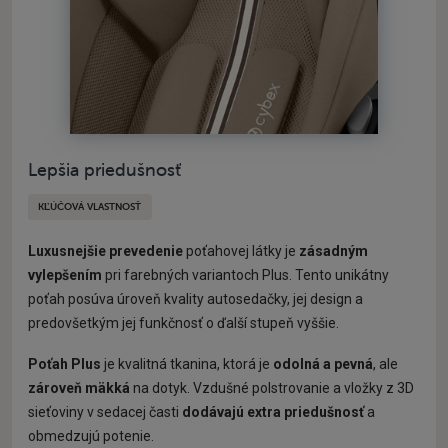
Lepšia priedušnosť
KĽÚČOVÁ VLASTNOSŤ
Luxusnejšie prevedenie
poťahovej látky je
zásadným
vylepšením
pri farebných variantoch Plus. Tento unikátny
poťah posúva úroveň kvality autosedačky, jej design a
predovšetkým jej funkčnosť o ďalší stupeň vyššie.
Poťah Plus
je kvalitná tkanina, ktorá je
odolná a pevná
, ale
zároveň mäkká
na dotyk. Vzdušné polstrovanie a vložky z 3D
sieťoviny v sedacej časti
dodávajú extra priedušnosť
a
obmedzujú potenie.