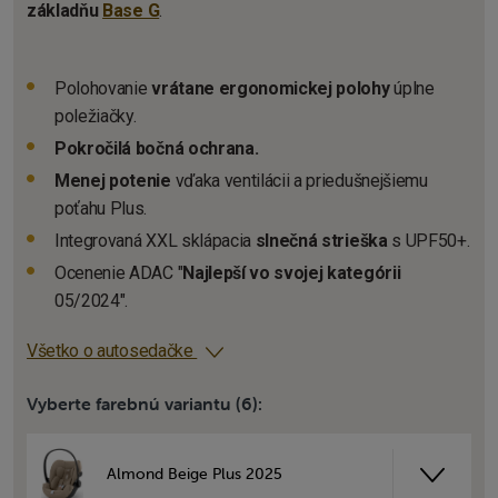
základňu
Base G
.
Polohovanie
vrátane ergonomickej polohy
úplne
poležiačky.
Pokročilá bočná ochrana.
Menej potenie
vďaka ventilácii a priedušnejšiemu
poťahu Plus.
Integrovaná XXL sklápacia
slnečná strieška
s UPF50+.
Ocenenie ADAC "
Najlepší vo svojej kategórii
05/2024".
Všetko o autosedačke
Vyberte farebnú variantu (6):
Almond Beige Plus 2025