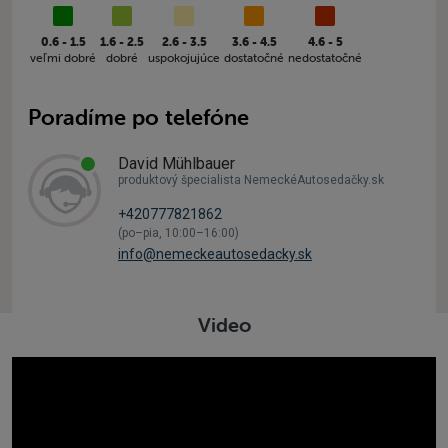
0.6 - 1.5
1.6 - 2.5
2.6 - 3.5
3.6 - 4.5
4.6 - 5
veľmi dobré
dobré
uspokojujúce
dostatočné
nedostatočné
Poradíme po telefóne
David Mühlbauer
produktový špecialista NemeckéAutosedačky.sk
+420777821862
(po–pia, 10:00–16:00)
info@nemeckeautosedacky.sk
Video