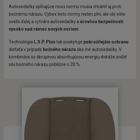
Autosedačky spĺňajúce novú normu musia chrániť aj proti
bočnému nárazu. Cybex tieto normy nielen plní, ale ide ešte
oveľa ďalej a vytvára autosedačky
s úrovňou bezpečnosti
vysoko nad rámec nových noriem
.
Technológia
L.S.P. Plus
tak poskytuje
pokročilejšiu ochranu
dieťaťa v prípade
bočného nárazu
ako iné autosedačky. V
kombinácii so škrupinou absorbujúcou energiu dokáže znížiť
silu bočného nárazu približne o 20 %.