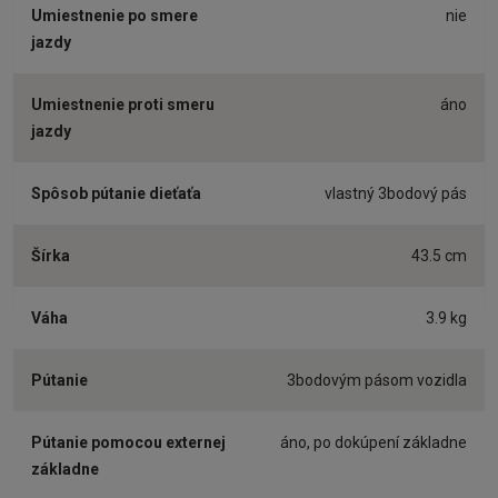
Umiestnenie po smere
nie
jazdy
Umiestnenie proti smeru
áno
jazdy
Spôsob pútanie dieťaťa
vlastný 3bodový pás
Šírka
43.5 cm
Váha
3.9 kg
Pútanie
3bodovým pásom vozidla
Pútanie pomocou externej
áno, po dokúpení základne
základne