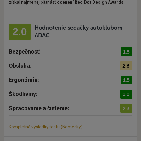
získal najmenej pätnásť
ocenení Red Dot Design Awards
.
Hodnotenie sedačky autoklubom
2.0
ADAC
Bezpečnosť:
1.5
Obsluha:
2.6
Ergonómia:
1.5
Škodliviny:
1.0
Spracovanie a čistenie:
2.3
Kompletné výsledky testu (Nemecky)