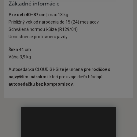
Základné informácie
Pre deti 40–87 cm
| max 13 kg
Približný vek od narodenia do 15 (24) mesiacov
Schválená normou i-Size (R129/04)
Umiestnenie proti smeru jazdy
Šírka 44 cm
Váha 3,9 kg
Autosedačka CLOUD G i-Size je určená
pre rodičov s
najvyššími nárokmi
, ktorí pre svoje dieťa hľadajú
autosedačku bez kompromisov
.