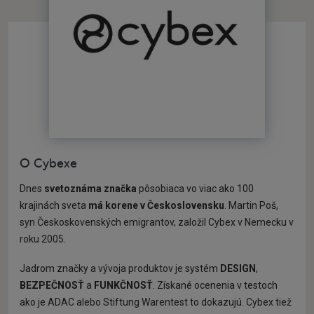
O Cybexe
Dnes
svetoznáma značka
pôsobiaca vo viac ako 100
krajinách sveta
má korene v Československu
. Martin Poš,
syn Českoskovenských emigrantov, založil Cybex v Nemecku v
roku 2005.
Jadrom značky a vývoja produktov je systém
DESIGN
,
BEZPEČNOSŤ
a
FUNKČNOSŤ
. Získané ocenenia v testoch
ako je ADAC alebo Stiftung Warentest to dokazujú. Cybex tiež