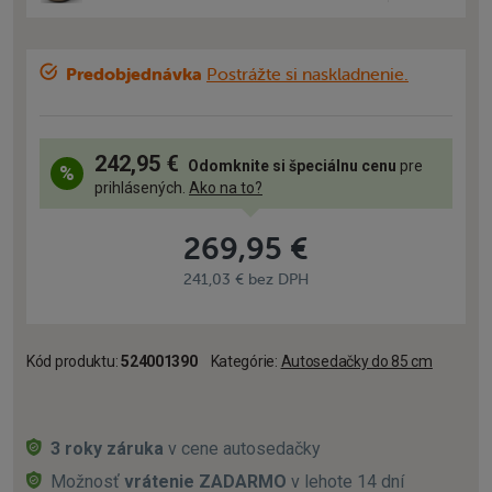
Predobjednávka
Postrážte si naskladnenie.
242,95 €
Odomknite si špeciálnu cenu
pre
prihlásených.
Ako na to?
269,95 €
241,03 € bez DPH
Kód produktu:
524001390
Kategórie:
Autosedačky do 85 cm
3 roky záruka
v cene autosedačky
Možnosť
vrátenie ZADARMO
v lehote 14 dní