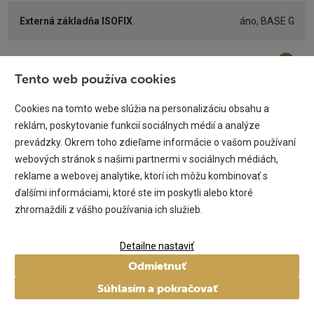
Externá základňa ISOFIX
áno, BASE G
Polohovanie
án
Tento web používa cookies
Ergonomická poloha v ľahu
Cookies na tomto webe slúžia na personalizáciu obsahu a
án
reklám, poskytovanie funkcií sociálnych médií a analýze
Novorodenecká vložka
áno
prevádzky. Okrem toho zdieľame informácie o vašom používaní
webových stránok s našimi partnermi v sociálnych médiách,
reklame a webovej analytike, ktorí ich môžu kombinovať s
Strieška
áno, súčasťou autosedačky
ďalšími informáciami, ktoré ste im poskytli alebo ktoré
zhromaždili z vášho používania ich služieb.
Súčasť cestovného systému
án
Detailne nastaviť
Typ bočnej ochrany
vylepšená (L.S.P.)
Odmietnuť
N
Súhlasím a pokračovať
Otočné sedadlo smerom k
áno, po dokúpení základne