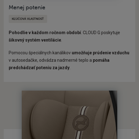
Menej potenie
KĽÚČOVÁ VLASTNOSŤ
Pohodlie v každom ročnom období
. CLOUD G poskytuje
šikovný systém ventilácie
.
Pomocou špeciálnych kanálikov
umožňuje prúdenie vzduchu
v autosedačke, odvádza nadmerné teplo a
pomáha
predchádzať poteniu za jazdy
.