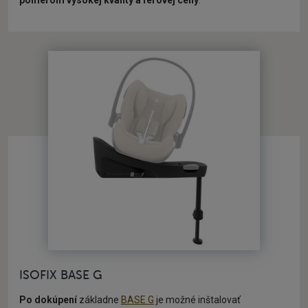
pomerom vysokej kvality a férovej ceny
.
ISOFIX BASE G
Po dokúpení
základne
BASE G
je možné inštalovať